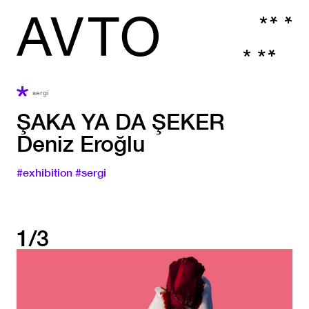
sergi
ŞAKA YA DA ŞEKER
Deniz Eroğlu
#exhibition
#sergi
1/3
View
View
(AVT
(AVT